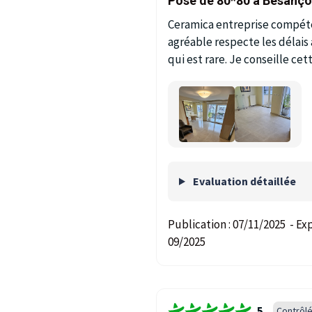
Pose de 80*80 a Besanç
Ceramica entreprise compéte
agréable respecte les délais 
qui est rare. Je conseille ce
Evaluation détaillée
Publication :
07/11/2025
-
Exp
09/2025
5
Contrôl