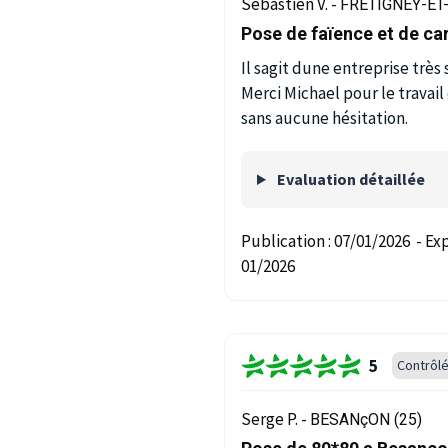
Sébastien V. -
FRETIGNEY-ET-
Pose de faïence et de ca
Il sagit dune entreprise très 
Merci Michael pour le travai
sans aucune hésitation.
Evaluation détaillée
Publication :
07/01/2026
-
Exp
01/2026
5
Contrôl
Serge P. -
BESANçON (25)