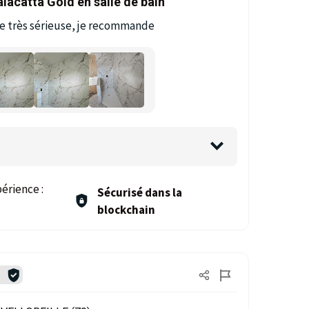
lacatta Gold en salle de bain
ne très sérieuse, je recommande
érience :
Sécurisé dans la
blockchain
é