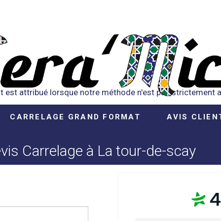
t est attribué lorsque notre méthode n'est pas strictement ap
CARRELAGE GRAND FORMAT
AVIS CLIEN
is Carrelage à La tour-de-scay
4