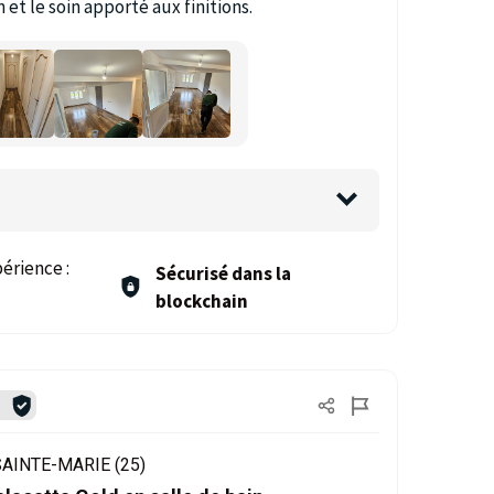
n et le soin apporté aux finitions.
érience :
Sécurisé dans la
blockchain
é
AINTE-MARIE (25)