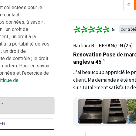
«
 collectées pour le
e contact.
s données, à savoir :
5
n ; un droit de
Contrôl
ent ; un droit à la
it à la portabilité de vos
Barbara B. -
BESANçON (25)
; un droit de
Renovation Pose de march
é de contrôle ; le droit
angles a 45 °
-mortem. Pour en savoir
J'ai beaucoup apprécié le pr
données et l'exercice de
client. Ma demande a été en
itique de
suis totalement satisfaite de
*
t